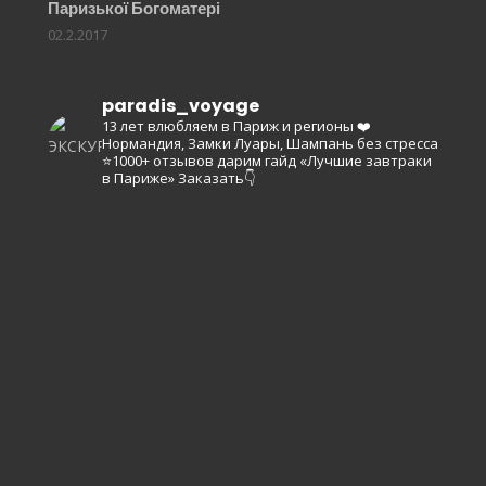
Паризької Богоматері
02.2.2017
paradis_voyage
13 лет влюбляем в Париж и регионы ❤️
Нормандия, Замки Луары, Шампань без стресса
⭐️1000+ отзывов
дарим гайд «Лучшие завтраки
в Париже»
Заказать👇