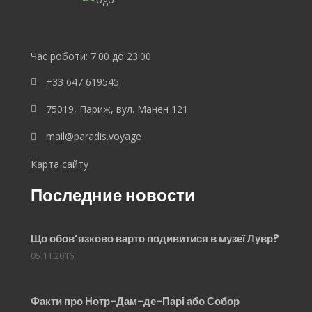
Lebedev
Час роботи: 7:00 до 23:00
+33 647 619545
75019, Париж, вул. Манен 121
mail@paradis.voyage
Карта сайту
Последние новости
Що обов’язково варто подивитися в музеї Лувр?
05.11.2016
Факти про Нотр-Дам-де-Парі або Собор