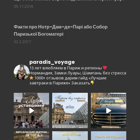
05.11.2016
Факти про Нотр-Дам-де-Парі або Собор
Паризької Богоматері
02.2.2017
paradis_voyage
13 лет влюбляем в Париж и регионы
Нормандия, Замки Луары, Шампань без стресса
1000+ отзывов
дарим гайд «Лучшие
завтраки в Париже»
Заказать