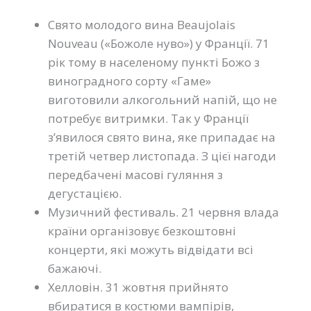
Свято молодого вина Beaujolais
Nouveau («Божоле нуво») у Франції. 71
рік тому в населеному пункті Божо з
виноградного сорту «Гаме»
виготовили алкогольний напій, що не
потребує витримки. Так у Франції
з’явилося свято вина, яке припадає на
третій четвер листопада. З цієї нагоди
передбачені масові гуляння з
дегустацією.
Музичний фестиваль. 21 червня влада
країни організовує безкоштовні
концерти, які можуть відвідати всі
бажаючі.
Хелловін. 31 жовтня прийнято
вбиратися в костюми вампірів,