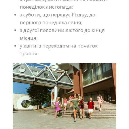
понеділок листопада;
з суботи, що передує Різдву, до
першого понеділка січня;
з другої половини лютого до кінця
місяця;
у квітні з переходом на початок
травня.