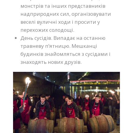
монстрів та інших представників
надприродних сил, організовувати
веселі вуличні ходи і просити у
перехожих солодощі.
День сусідів. Випадає на останню
травневу п’ятницю. Мешканці
будинків знайомляться з сусідами і
знаходять нових друзів.