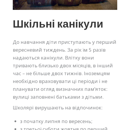
Шкільні канікули
До навчання діти приступають у перший
вересневий тиждень. За рік їм 5 разів
надаються канікули. Влітку вони
тривають близько двох місяців, в інший
час – не більше двох тижнів. Іноземцям
необхідно враховувати ці періоди і не
планувати огляд визначних пам’яток:
вулиці заповнені батьками з дітьми.
Школярі вирушають на відпочинок:
з початку липня по вересень;
з третьої суботи жовтня по перший