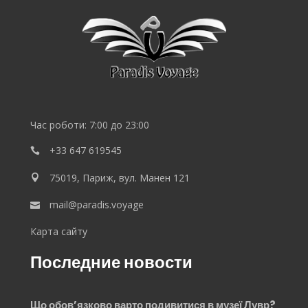
SEO
Lebedev
Час роботи: 7:00 до 23:00
+33 647 619545
75019, Париж, вул. Манен 121
mail@paradis.voyage
Карта сайту
Последние новости
Що обов’язково варто подивитися в музеї Лувр?