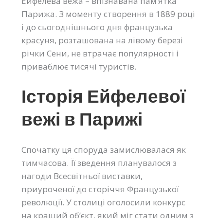
Ейфелева вежа – впізнавана пам’ятка
Парижа. З моменту створення в 1889 році
і до сьогоднішнього дня французька
красуня, розташована на лівому березі
річки Сени, не втрачає популярності і
приваблює тисячі туристів.
Історія Ейфелевої
вежі в Парижі
Спочатку ця споруда замислювалася як
тимчасова. Її зведення планувалося з
нагоди Всесвітньої виставки,
приуроченої до сторіччя Французької
революції. У столиці оголосили конкурс
на кращий об’єкт, який міг стати одним з