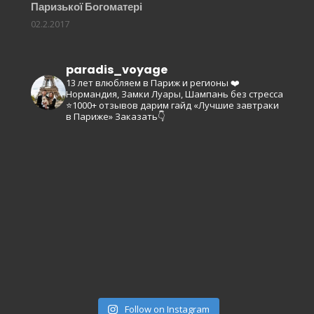
Паризької Богоматері
02.2.2017
paradis_voyage
13 лет влюбляем в Париж и регионы ❤️
Нормандия, Замки Луары, Шампань без стресса
⭐️1000+ отзывов
дарим гайд «Лучшие завтраки
в Париже»
Заказать👇
Follow on Instagram