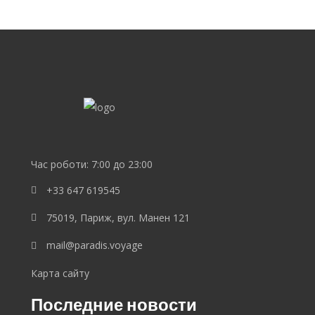
SEO
продвижение
сайта
SEO
Lebedev
Час роботи: 7:00 до 23:00
+33 647 619545
75019, Париж, вул. Манен 121
mail@paradis.voyage
Карта сайту
Последние новости