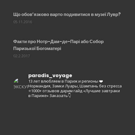
Що обов’язково варто подивитися в музеї Лувр?
05.11.2016
Факти про Нотр-Дам-де-Парі або Собор
Паризької Богоматері
02.2.2017
paradis_voyage
13 лет влюбляем в Париж и регионы ❤️
Нормандия, Замки Луары, Шампань без стресса
⭐️1000+ отзывов
дарим гайд «Лучшие завтраки
в Париже»
Заказать👇