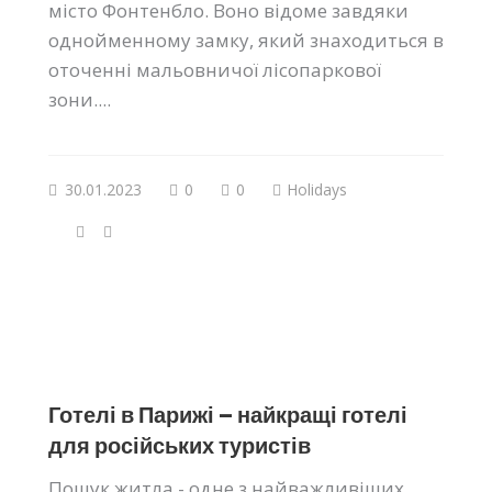
місто Фонтенбло. Воно відоме завдяки
однойменному замку, який знаходиться в
оточенні мальовничої лісопаркової
зони....
30.01.2023
0
0
Holidays
Готелі в Парижі – найкращі готелі
для російських туристів
Пошук житла - одне з найважливіших