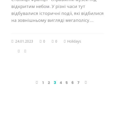
відкритим небом. У різні часи тут
відбувалися історичні події, які відбилися
на зовнішньому вигляді мегаполісу....
24.01.2023
0
0
Holidays
1
2
3
4
5
6
7