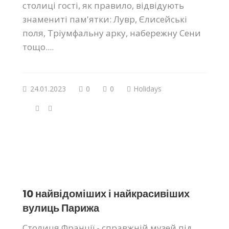
столиці гості, як правило, відвідують
знамениті пам'ятки: Лувр, Єлисейські
поля, Тріумфальну арку, набережну Сени
тощо....
24.01.2023
0
0
Holidays
10 найвідоміших і найкрасивіших
вулиць Парижа
Столиця Франції - справжній музей під