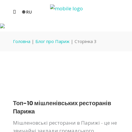
🌐 RU
БЛОГ ПРО ПАРИЖ
Головна
|
Блог про Париж
|
Сторінка 3
Топ-10 мішленівських ресторанів
Парижа
Мішленовські ресторани в Парижі - це не
звичайні заклади громадського