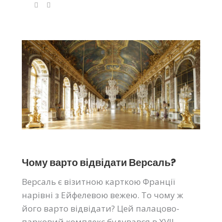
Чому варто відвідати Версаль?
Версаль є візитною карткою Франції
нарівні з Ейфелевою вежею. То чому ж
його варто відвідати? Цей палацово-
парковий комплекс будувався в XVII