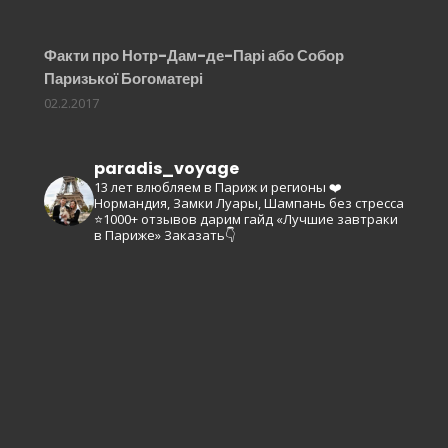
Факти про Нотр-Дам-де-Парі або Собор
Паризької Богоматері
02.2.2017
paradis_voyage
13 лет влюбляем в Париж и регионы ❤️
Нормандия, Замки Луары, Шампань без стресса
⭐️1000+ отзывов
дарим гайд «Лучшие завтраки
в Париже»
Заказать👇