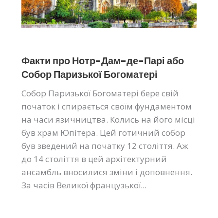
Факти про Нотр-Дам-де-Парі або
Собор Паризької Богоматері
Собор Паризької Богоматері бере свій
початок і спирається своїм фундаментом
на часи язичництва. Колись на його місці
був храм Юпітера. Цей готичний собор
був зведений на початку 12 століття. Аж
до 14 століття в цей архітектурний
ансамбль вносилися зміни і доповнення.
За часів Великої французької...