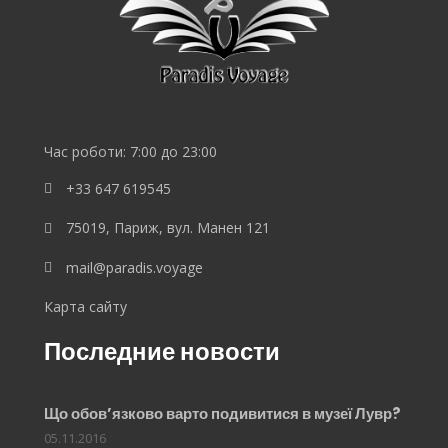
Lebedev
Час роботи: 7:00 до 23:00
+33 647 619545
75019, Париж, вул. Манен 121
mail@paradis.voyage
Карта сайту
Последние новости
Що обов’язково варто подивитися в музеї Лувр?
05.11.2016