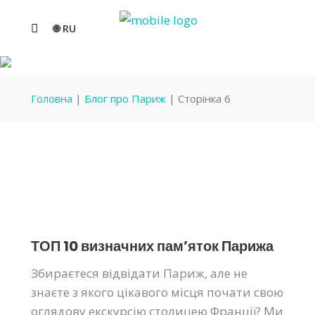
🌐 RU
БЛОГ ПРО ПАРИЖ
Головна
|
Блог про Париж
|
Сторінка 6
ТОП 10 визначних пам’яток Парижа
Збираєтеся відвідати Париж, але не
знаєте з якого цікавого місця почати свою
оглядову екскурсію столицею Франції? Ми