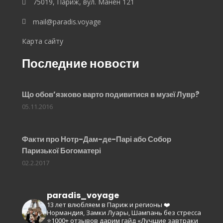
75019, Париж, вул. Манен 121
mail@paradis.voyage
Карта сайту
Последние новости
Що обов’язково варто подивитися в музеї Лувр?
05.11.2016
Факти про Нотр-Дам-де-Парі або Собор
Паризької Богоматері
02.2.2017
paradis_voyage
13 лет влюбляем в Париж и регионы ❤️
Нормандия, Замки Луары, Шампань без стресса
⭐️1000+ отзывов
дарим гайд «Лучшие завтраки