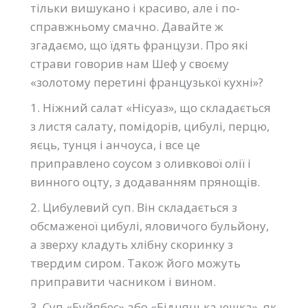
тільки вишукано і красиво, але і по-
справжньому смачно. Давайте ж
згадаємо, що їдять французи. Про які
страви говорив нам Шеф у своєму
«золотому перетині французької кухні»?
1. Ніжний салат «Нісуаз», що складається
з листя салату, помідорів, цибулі, перцю,
яєць, тунця і анчоуса, і все це
приправлено соусом з оливкової олії і
винного оцту, з додаванням прянощів.
2. Цибулевий суп. Він складається з
обсмаженої цибулі, яловичого бульйону,
а зверху кладуть хлібну скоринку з
твердим сиром. Також його можуть
приправити часником і вином.
3. Суп «Буйябес» або «Бідняцька юшка», як