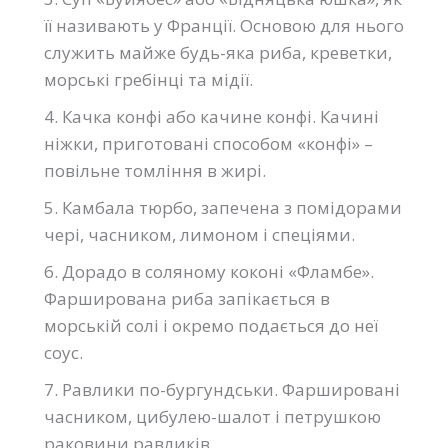
її називають у Франції. Основою для нього
служить майже будь-яка риба, креветки,
морські гребінці та мідії.
4. Качка конфі або качине конфі. Качині
ніжки, приготовані способом «конфі» –
повільне томління в жирі.
5. Камбала тюрбо, запечена з помідорами
чері, часником, лимоном і спеціями.
6. Дорадо в соляному коконі «Фламбе».
Фарширована риба запікається в
морській солі і окремо подається до неї
соус.
7. Равлики по-бургундськи. Фаршировані
часником, цибулею-шалот і петрушкою
раковини равликів.