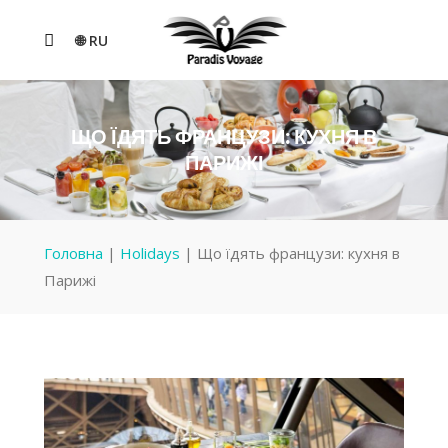
🌐 RU
ЩО ЇДЯТЬ ФРАНЦУЗИ: КУХНЯ В
ПАРИЖІ
Головна
|
Holidays
|
Що їдять французи: кухня в
Парижі