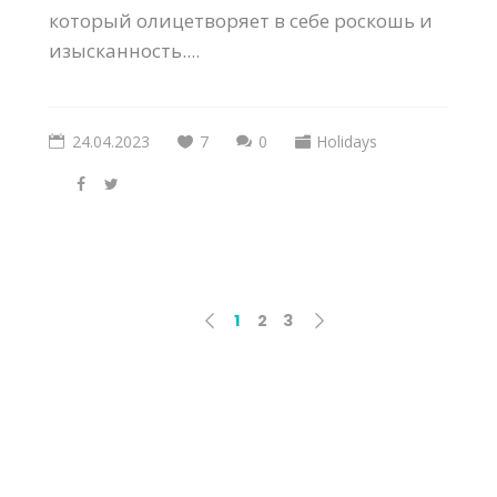
который олицетворяет в себе роскошь и
изысканность....
24.04.2023
7
0
Holidays
1
2
3