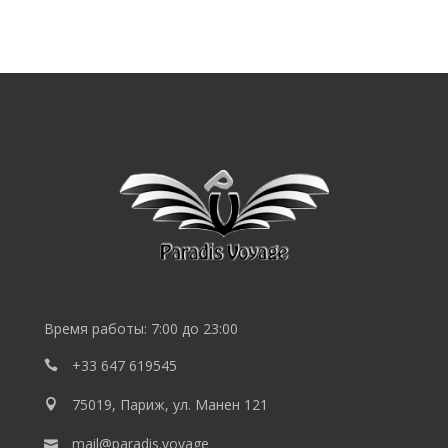
SEO
продвижение
сайта
SEO
Lebedev
Время работы: 7:00 до 23:00
+33 647 619545
75019, Париж, ул. Манен 121
mail@paradis.voyage