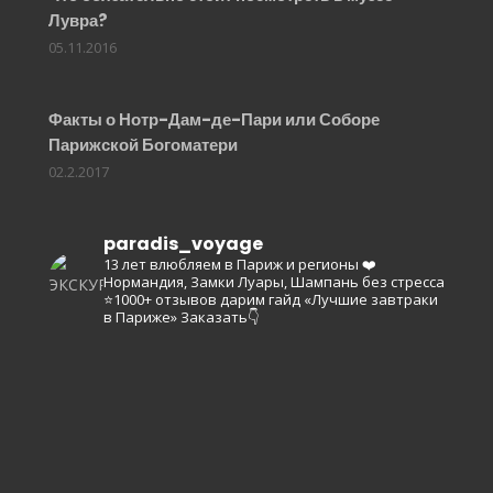
Лувра?
05.11.2016
Факты о Нотр-Дам-де-Пари или Соборе
Парижской Богоматери
02.2.2017
paradis_voyage
13 лет влюбляем в Париж и регионы ❤️
Нормандия, Замки Луары, Шампань без стресса
⭐️1000+ отзывов
дарим гайд «Лучшие завтраки
в Париже»
Заказать👇