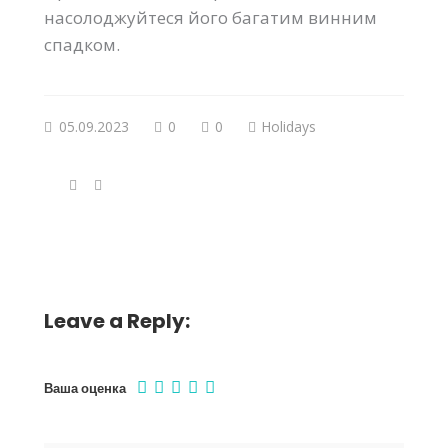
насолоджуйтеся його багатим винним
спадком.
05.09.2023
0
0
Holidays
Leave a Reply:
Ваша оценка