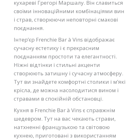
кухареві Грегорі Маршалу. Він славиться
своїми інноваційними комбінаціями вин
і страв, створюючи неповторні смакові
поєднання.
Інтер’єр Frenchie Bar à Vins відображає
сучасну естетику і є прекрасним
поєднанням простоти та елегантності.
Ніжні відтінки і стильні акценти
створюють затишну і сучасну атмосферу.
Тут ви знайдете комфортні столики і м’які
крісла, де можна насолодитися вином і
стравами в спокійній обстановці.
Кухня в Frenchie Bar à Vins є справжнім
шедевром. Тут на вас чекають страви,
натхненні французькою та світовою
кухнею, приготовані з використанням