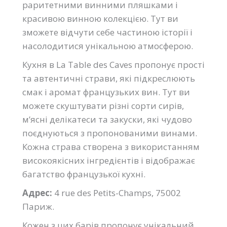
раритетними винними пляшками і
красивою винною колекцією. Тут ви
зможете відчути себе частиною історії і
насолодитися унікальною атмосферою.
Кухня в La Table des Caves пропонує прості
та автентичні страви, які підкреслюють
смак і аромат французьких вин. Тут ви
можете скуштувати різні сорти сирів,
м’ясні делікатеси та закуски, які чудово
поєднуються з пропонованими винами.
Кожна страва створена з використанням
високоякісних інгредієнтів і відображає
багатство французької кухні.
Адрес:
4 rue des Petits-Champs, 75002
Париж.
Кожен з цих барів пропонує унікальний