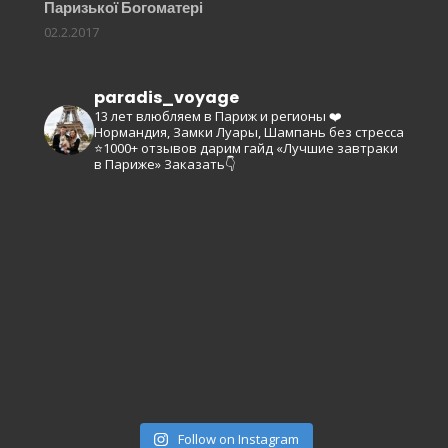
Паризької Богоматері
02.2.2017
paradis_voyage
13 лет влюбляем в Париж и регионы ❤️
Нормандия, Замки Луары, Шампань без стресса
⭐️1000+ отзывов
дарим гайд «Лучшие завтраки
в Париже»
Заказать👇
Follow on Instagram