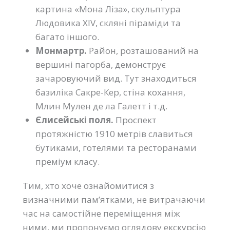
картина «Мона Ліза», скульптура
Людовика XIV, скляні піраміди та
багато іншого.
Монмартр.
Район, розташований на
вершині пагорба, демонструє
зачаровуючий вид. Тут знаходиться
базиліка Сакре-Кер, стіна кохання,
Млин Мулен де ла Галетт і т.д.
Єлисейські поля.
Проспект
протяжністю 1910 метрів славиться
бутиками, готелями та ресторанами
преміум класу.
Тим, хто хоче ознайомитися з
визначними пам’ятками, не витрачаючи
час на самостійне переміщення між
ними, ми пропонуємо оглядову екскурсію