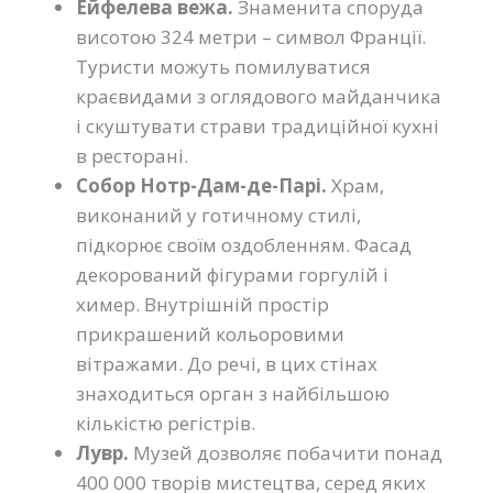
Ейфелева вежа.
Знаменита споруда
висотою 324 метри – символ Франції.
Туристи можуть помилуватися
краєвидами з оглядового майданчика
і скуштувати страви традиційної кухні
в ресторані.
Собор Нотр-Дам-де-Парі.
Храм,
виконаний у готичному стилі,
підкорює своїм оздобленням. Фасад
декорований фігурами горгулій і
химер. Внутрішній простір
прикрашений кольоровими
вітражами. До речі, в цих стінах
знаходиться орган з найбільшою
кількістю регістрів.
Лувр.
Музей дозволяє побачити понад
400 000 творів мистецтва, серед яких