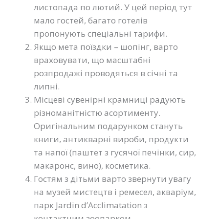
листопада по лютий. У цей період тут
мало гостей, багато готелів
пропонують спеціальні тарифи.
Якщо мета поїздки – шопінг, варто
враховувати, що масштабні
розпродажі проводяться в січні та
липні.
Місцеві сувенірні крамниці радують
різноманітністю асортименту.
Оригінальним подарунком стануть
книги, антикварні вироби, продукти
та напої (паштет з гусячої печінки, сир,
макаронс, вино), косметика.
Гостям з дітьми варто звернути увагу
на музей мистецтв і ремесел, акваріум,
парк Jardin d’Acclimatation з
контактним зоопарком.