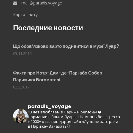
mail@paradis.voyage
Карта сайту
Последние новости
Що обов’язково варто подивитися в музеї Лувр?
05.11.2016
Факти про Нотр-Дам-де-Парі або Собор
Паризької Богоматері
02.2.2017
paradis_voyage
13 лет влюбляем в Париж и регионы ❤️
Нормандия, Замки Луары, Шампань без стресса
⭐️1000+ отзывов
дарим гайд «Лучшие завтраки
в Париже»
Заказать👇