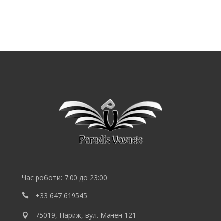
SEO
продвижение
сайта
SEO
Lebedev
Час роботи: 7:00 до 23:00
+33 647 619545
75019, Париж, вул. Манен 121