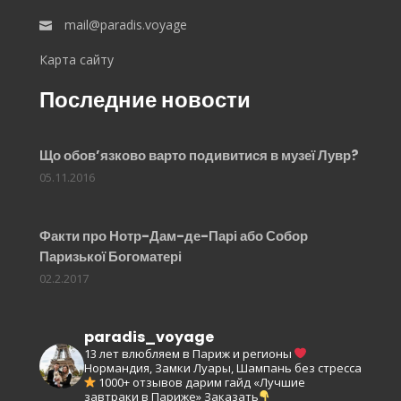
mail@paradis.voyage
Карта сайту
Последние новости
Що обов’язково варто подивитися в музеї Лувр?
05.11.2016
Факти про Нотр-Дам-де-Парі або Собор
Паризької Богоматері
02.2.2017
paradis_voyage
13 лет влюбляем в Париж и регионы
Нормандия, Замки Луары, Шампань без стресса
1000+ отзывов
дарим гайд «Лучшие
завтраки в Париже»
Заказать