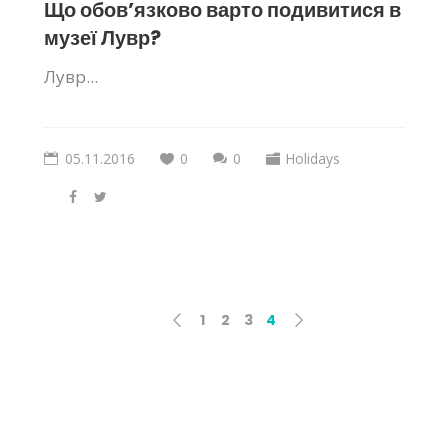
Що обов’язково варто подивитися в
музеї Лувр?
Лувр...
05.11.2016
0
0
Holidays
1
2
3
4