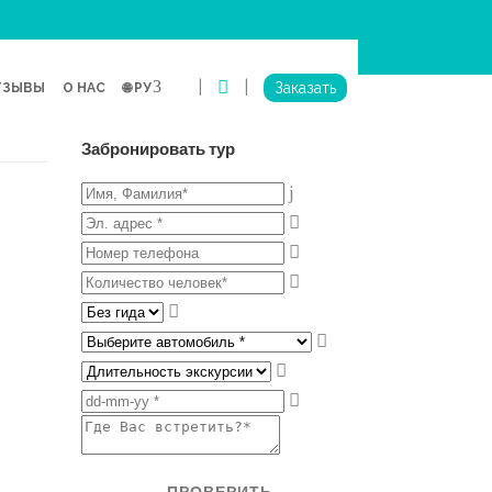
|
|
Заказать
ТЗЫВЫ
О НАС
🌐 РУ
О
Забронировать тур