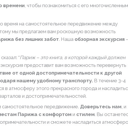
о времени
, чтобы познакомиться с его многочисленны
это время на самостоятельное передвижение между
тому мы предлагаем вам роскошную возможность
арижа
без лишних забот
. Наша
обзорная экскурсия
казал: “
Париж – это книга, в которой каждый должен
а экскурсия предоставит вам возможность перевернуть
твие от одной достопримечательности к другой
одаря нашему удобному транспорту.
В течение 3-4
я в атмосферу этого прекрасного города и насладитьс
варталов и достопримечательностей.
 и самостоятельное передвижение.
Доверьтесь нам
, и
местам Парижа с комфортом
и
стилем
. Вы останете
топримечательности и сможете насладиться атмосфер