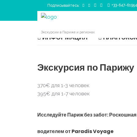
+33-647-6195
Подписывайтесь:
Главная
|
Бронирование Paradis Voyage
|
До
Экскурсии в Париже и регионах
ИНФОРМАЦИЯ
ПЛАН ЭКС
Экскурсия по Парижу
370€
для 1-3 человек
395€
для 1-7 человек
Исследуйте Париж без забот: Роскошная
водителем от Paradis Voyage