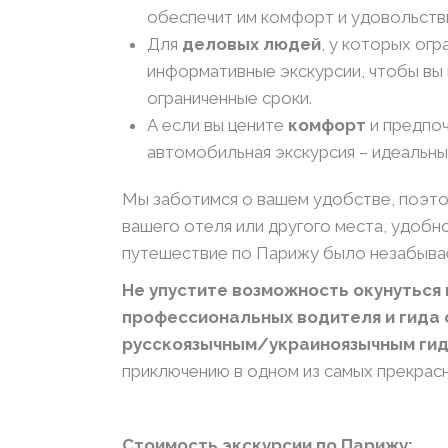
обеспечит им комфорт и удовольстви
Для
деловых людей
, у которых ог
информативные экскурсии, чтобы вы 
ограниченные сроки.
А если вы цените
комфорт
и предпоч
автомобильная экскурсия – идеальный
Мы заботимся о вашем удобстве, поэто
вашего отеля или другого места, удобн
путешествие по Парижу было незабыва
Не упустите возможность окунуться
профессиональных водителя и гида о
русскоязычным/украиноязычным ги
приключению в одном из самых прекрас
Стоимость экскурсии по Парижу: