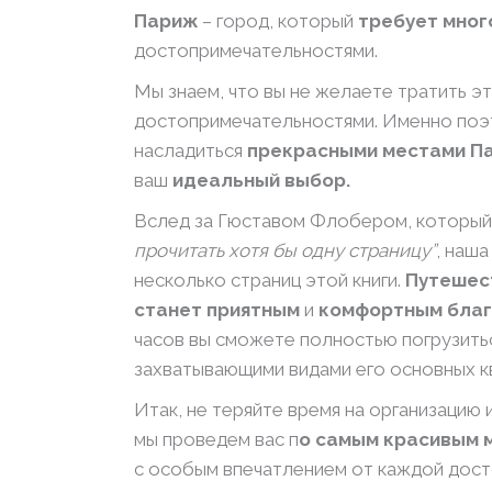
Париж
– город, который
требует мног
достопримечательностями.
Мы знаем, что вы не желаете тратить 
достопримечательностями. Именно поэ
насладиться
прекрасными местами П
ваш
идеальный выбор.
Вслед за Гюставом Флобером, который с
прочитать хотя бы одну страницу”
, наш
несколько страниц этой книги.
Путешес
станет приятным
и
комфортным благ
часов вы сможете полностью погрузитьс
захватывающими видами его основных к
Итак, не теряйте время на организацию
мы проведем вас п
о самым красивым 
с особым впечатлением от каждой дос