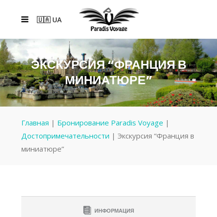
🇺🇦 UA
ЭКСКУРСИЯ “ФРАНЦИЯ В
МИНИАТЮРЕ”
Главная
|
Бронирование Paradis Voyage
|
Достопримечательности
|
Экскурсия “Франция в
миниатюре”
ИНФОРМАЦИЯ