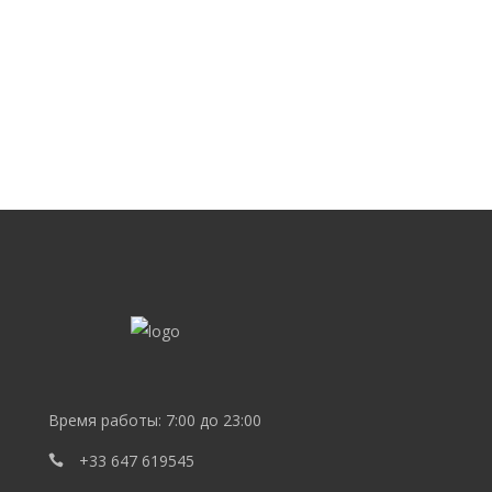
SEO
продвижение
сайта
SEO
Lebedev
Время работы: 7:00 до 23:00
+33 647 619545