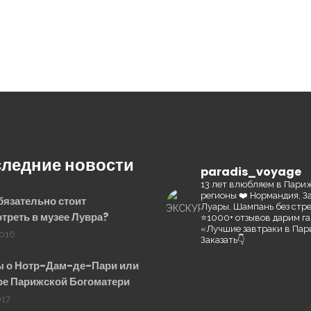
ледние новости
paradis_voyage
13 лет влюбляем в Пари
регионы ❤️
Нормандия, З
бязательно стоит
Луары, Шампань без стр
треть в музее Лувра?
⭐️1000+ отзывов
дарим га
«Лучшие завтраки в Па
2016
Заказать👇
 о Нотр-Дам-де-Пари или
е Парижской Богоматери
017