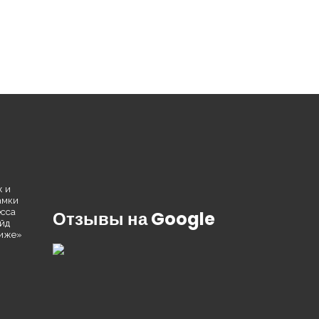
ж и
амки
есса
Отзывы на Google
йд
риже»