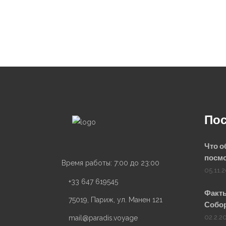
SEO
продвижение
сайта
SEO
Пос
Lebedev
Что о
посмо
Время работы: 7:00 до 23:00
05.11.
+33 647 619545
Факты
75019, Париж, ул. Манен 121
Собор
02.2.2
mail@paradis.voyage