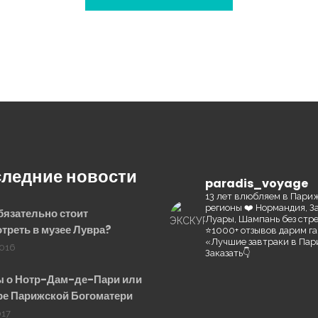
ледние новости
paradis_voyage
13 лет влюбляем в Пари
регионы ❤️
Нормандия, З
бязательно стоит
Луары, Шампань без стр
треть в музее Лувра?
⭐️1000+ отзывов
дарим га
«Лучшие завтраки в Па
2016
Заказать👇
 о Нотр-Дам-де-Пари или
е Парижской Богоматери
017