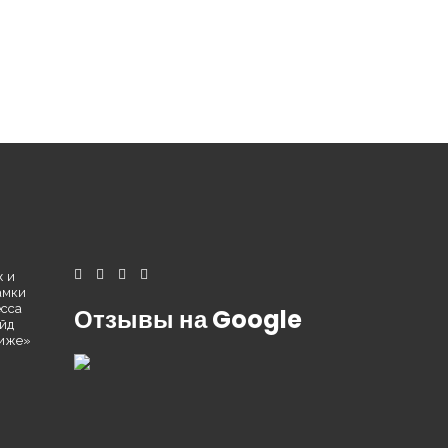
ж и
амки
есса
Отзывы на Google
йд
риже»