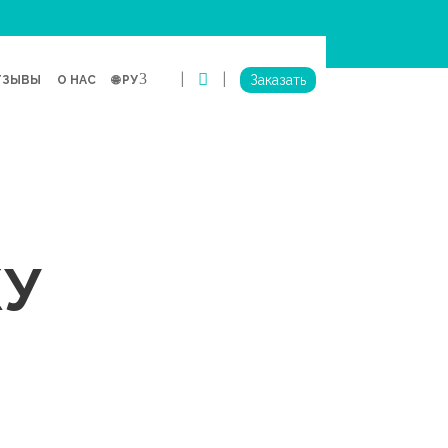
|
|
Заказать
ТЗЫВЫ
О НАС
🌐 РУ
КУ