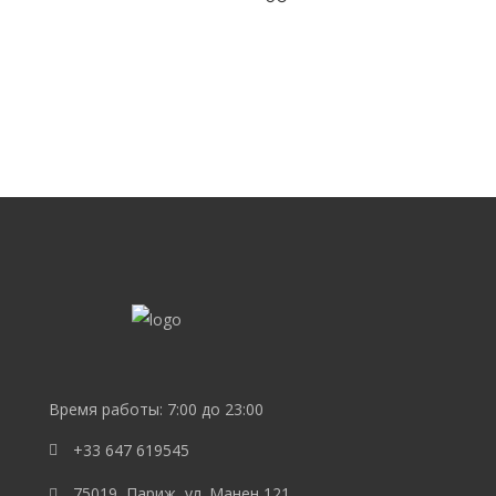
SEO
продвижение
сайта
SEO
Lebedev
Время работы: 7:00 до 23:00
+33 647 619545
75019, Париж, ул. Манен 121