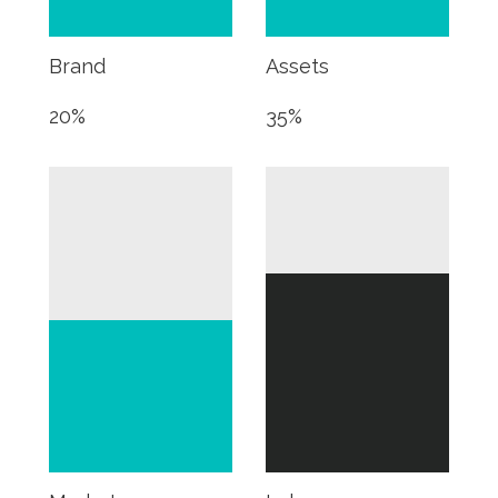
Brand
Assets
20
%
35
%