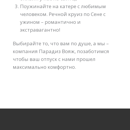
Поужинайте на катере с любимым
человеком. Речной круиз по Сене с
ужином – романтично и
экстравагантно!
Выбирайте то, что вам по душе, а мы –
компания Парадиз Вояж, позаботимся
чтобы ваш отпуск с нами прошел
максимально комфортно.
SEO
продвижение
сайта